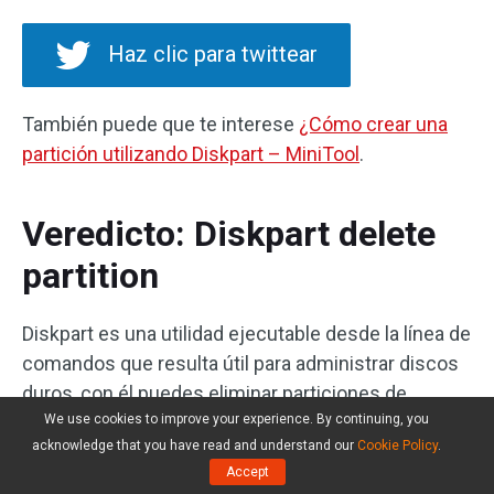
Haz clic para twittear
También puede que te interese
¿Cómo crear una
partición utilizando Diskpart – MiniTool
.
Veredicto: Diskpart delete
partition
Diskpart es una utilidad ejecutable desde la línea de
comandos que resulta útil para administrar discos
duros, con él puedes eliminar particiones de
We use cookies to improve your experience. By continuing, you
manera fácil y rápida. No obstante, también ocurre
acknowledge that you have read and understand our
Cookie Policy
.
que se borran fácilmente particiones por error. Por
Accept
ello, asegúrate siempre de que la partición es la que