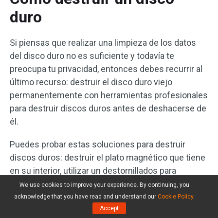
duro
Si piensas que realizar una limpieza de los datos
del disco duro no es suficiente y todavía te
preocupa tu privacidad, entonces debes recurrir al
último recurso: destruir el disco duro viejo
permanentemente con herramientas profesionales
para destruir discos duros antes de deshacerse de
él.
Puedes probar estas soluciones para destruir
discos duros: destruir el plato magnético que tiene
en su interior, utilizar un destornillados para
eliminar y destruir la mayoría de las partes de un
We use cookies to improve your experience. By continuing, you
disco duro o utilizar un martillo para destruir,
acknowledge that you have read and understand our
Cookie Policy
.
literalmente, el disco duro por completo.
Accept