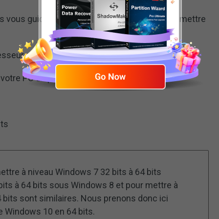
s vous guiderons à travers quatre étapes pour mettre
sseur est compatible avec le 64 bits
e votre PC dispose de pilotes 64 bits
its
ttre à niveau Windows 7 32 bits à 64 bits
bits à 64 bits sous Windows 8 et pour mettre à
 bits sont similaires. Nous prenons donc ici
de Windows 10 en 64 bits.