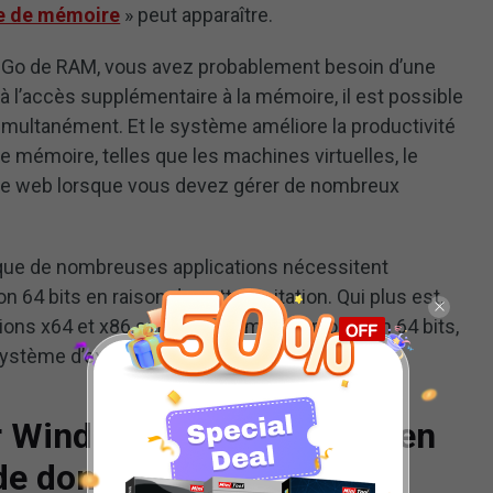
e de mémoire
» peut apparaître.
 4 Go de RAM, vous avez probablement besoin d’une
à l’accès supplémentaire à la mémoire, il est possible
simultanément. Et le système améliore la productivité
mémoire, telles que les machines virtuelles, le
r le web lorsque vous devez gérer de nombreux
nt que de nombreuses applications nécessitent
n 64 bits en raison de cette limitation. Qui plus est,
ons x64 et x86 sur un système d’exploitation 64 bits,
ystème d’exploitation 32 bits.
 Windows 7/8/10 32 bits en
 de données