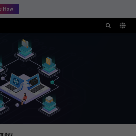
e How
onnées