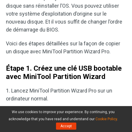
disque sans réinstaller l’OS. Vous pouvez utiliser
votre système d’exploitation d’origine sur le
nouveau disque. Et il vous suffit de changer l’ordre
de démarrage du BIOS.
Voici des étapes détaillées sur la façon de copier
un disque avec MiniTool Partition Wizard Pro.
Étape 1. Créez une clé USB bootable
avec MiniTool Partition Wizard
1. Lancez MiniTool Partition Wizard Pro sur un
ordinateur normal.
2. Cliquez sur
Bootable Media
dans la barre d’outils
We use cookies to improve your experience. By continuing, you
acknowledge that you have read and understand our
Cookie Policy
.
supérieure.
Accept