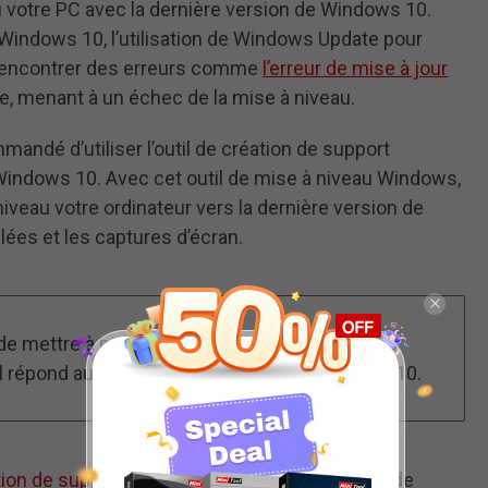
 votre PC avec la dernière version de Windows 10.
Windows 10, l’utilisation de Windows Update pour
rencontrer des erreurs comme
l’erreur de mise à jour
 menant à un échec de la mise à niveau.
mandé d’utiliser l’outil de création de support
indows 10. Avec cet outil de mise à niveau Windows,
veau votre ordinateur vers la dernière version de
lées et les captures d’écran.
 de mettre à niveau votre ordinateur actuel vers
il répond aux exigences du système Windows 10.
éation de support Windows 10
sur le site officiel de