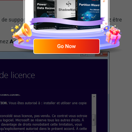
n de support. Pour exécuter cet outil, vous devez être
onnez
Accepter
.