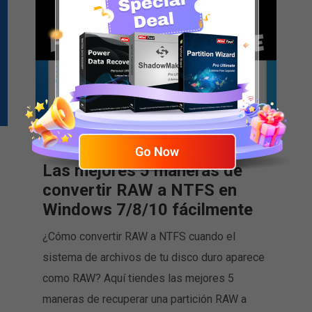
Las mejores 5 maneras de
convertir RAW a NTFS en
Windows 7/8/10 fácilmente
¿Cómo convertir RAW a NTFS cuando el
sistema de archivos de tu disco duro aparece
como RAW? Aquí tiendes las mejores 5
maneras de recuperar una partición RAW a