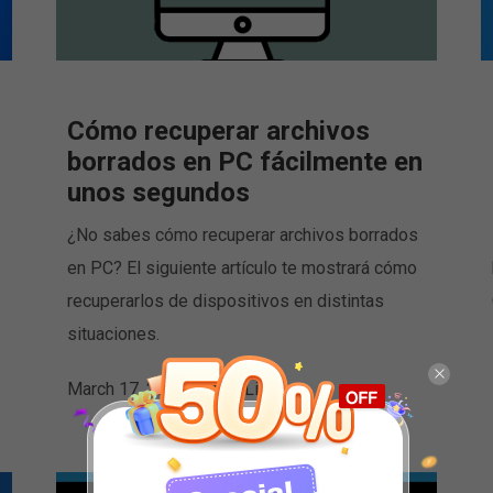
Cómo recuperar archivos
borrados en PC fácilmente en
unos segundos
¿No sabes cómo recuperar archivos borrados
en PC? El siguiente artículo te mostrará cómo
recuperarlos de dispositivos en distintas
situaciones.
March 17, 2020
Por
Linda