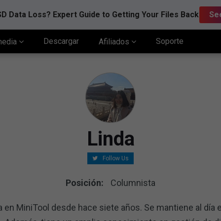
D Data Loss? Expert Guide to Getting Your Files Back
Se
Descargar
Soporte
media
Afiliados
Linda
Follow Us
Posición:
Columnista
a en MiniTool desde hace siete años. Se mantiene al día e