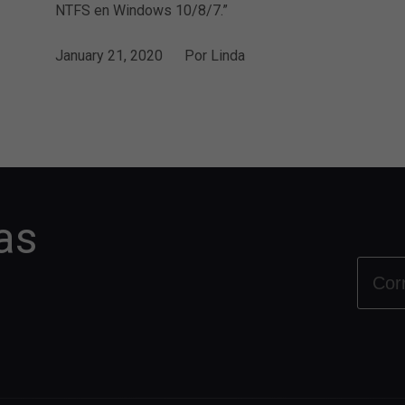
NTFS en Windows 10/8/7.”
January 21, 2020
Por
Linda
as