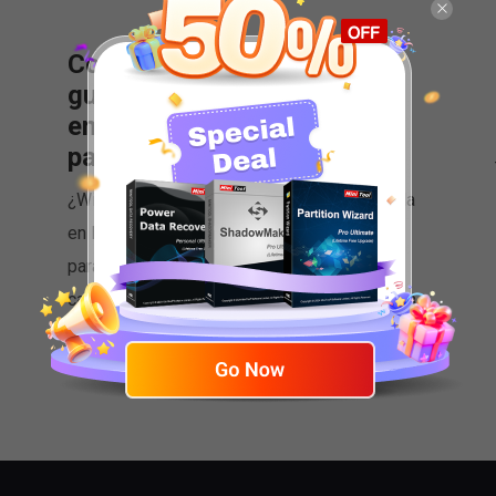
Corregido: Windows no
guarda capturas de pantalla
en la carpeta Capturas de
pantalla
¿Windows no guarda las capturas de pantalla
en la carpeta Screenshots? Lee este post
para ver cómo encontrar o recuperar tus
capturas de pantalla y solucionar el problema.
November 18, 2024
Por
Sandy