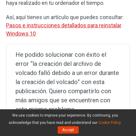
haya realizado en tu ordenador el tiempo.
Así, aquí tienes un artículo que puedes consultar:
Pasos e instrucciones detallados para reinstalar
Windows 10
He podido solucionar con éxito el
error “la creación del archivo de
volcado falló debido a un error durante
la creación del volcado” con esta
publicación. Quiero compartirlo con
más amigos que se encuentren con
este mismo problema.
We use cookies to improve your experience. By continuing, you
Haz clic para twittear
acknowledge that you have read and understand our
Cookie Policy
.
Accept