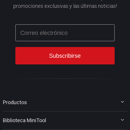
promociones exclusivas y las últimas noticias!
Productos
MiniTool Partition Wizard
Biblioteca MiniTool
MiniTool Power Data Recovery