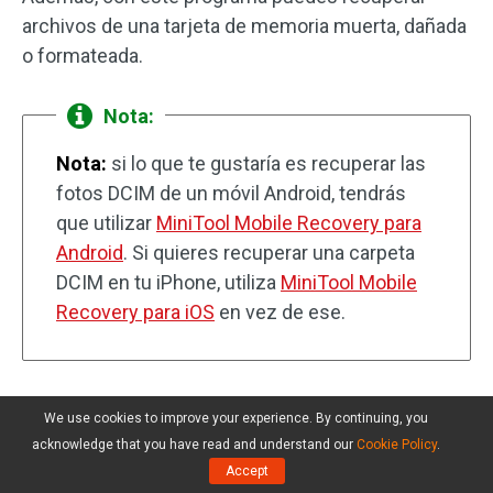
archivos de una tarjeta de memoria muerta, dañada
o formateada.
Nota:
Nota:
si lo que te gustaría es recuperar las
fotos DCIM de un móvil Android, tendrás
que utilizar
MiniTool Mobile Recovery para
Android
. Si quieres recuperar una carpeta
DCIM en tu iPhone, utiliza
MiniTool Mobile
Recovery para iOS
en vez de ese.
No se muestra la carpeta
We use cookies to improve your experience. By continuing, you
acknowledge that you have read and understand our
Cookie Policy
.
DCIM en el ordenador
Accept