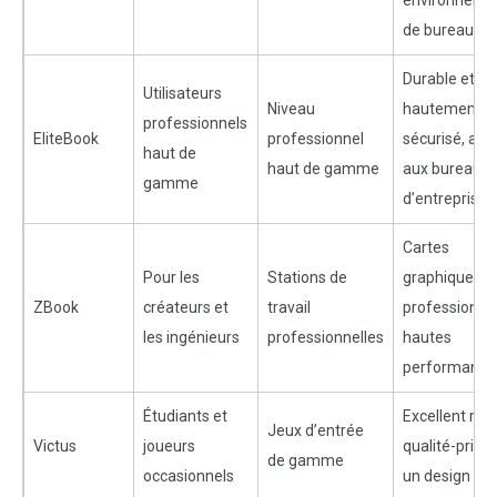
environneme
de bureau
Durable et
Utilisateurs
Niveau
hautement
professionnels
EliteBook
professionnel
sécurisé, ada
haut de
haut de gamme
aux bureaux
gamme
d’entreprise
Cartes
Pour les
Stations de
graphiques
ZBook
créateurs et
travail
professionnel
les ingénieurs
professionnelles
hautes
performance
Étudiants et
Excellent rap
Jeux d’entrée
Victus
joueurs
qualité-prix, 
de gamme
occasionnels
un design si