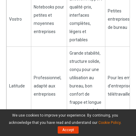
Notebooks pour
qualité-prix,
Petites
petites et
interfaces
Vostro
entreprises/e
moyennes
complètes,
de bureau
entreprises
légers et
portables
Grande stabilité,
structure solide,
conçu pour une
Professionnel,
utilisation au
Pour les empl
Latitude
adapté aux
bureau, bon
d’entreprise et
entreprises
confort de
télétravailleur
frappe et longue
autonomie de la
We use cookies to improve your experience. By continuing, you
batterie
acknowledge that you have read and understand our
Cookie Policy
.
Accept
Carte graphique