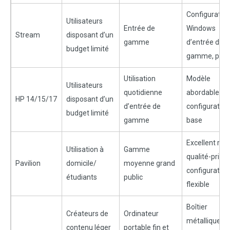
Configuratio
Utilisateurs
Entrée de
Windows
Stream
disposant d’un
gamme
d’entrée de
budget limité
gamme, prix 
Utilisation
Modèle
Utilisateurs
quotidienne
abordable,
HP 14/15/17
disposant d’un
d’entrée de
configuration
budget limité
gamme
base
Excellent rap
Utilisation à
Gamme
qualité-prix e
Pavilion
domicile/
moyenne grand
configuration
étudiants
public
flexible
Boîtier
Créateurs de
Ordinateur
métallique,
contenu léger
portable fin et