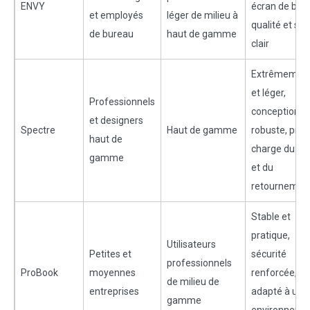
ENVY
écran de bon
et employés
léger de milieu à
qualité et son
de bureau
haut de gamme
clair
Extrêmement
et léger,
Professionnels
conception
et designers
Spectre
Haut de gamme
robuste, pris
haut de
charge du tac
gamme
et du
retournemen
Stable et
pratique,
Utilisateurs
Petites et
sécurité
professionnels
ProBook
moyennes
renforcée,
de milieu de
entreprises
adapté à un
gamme