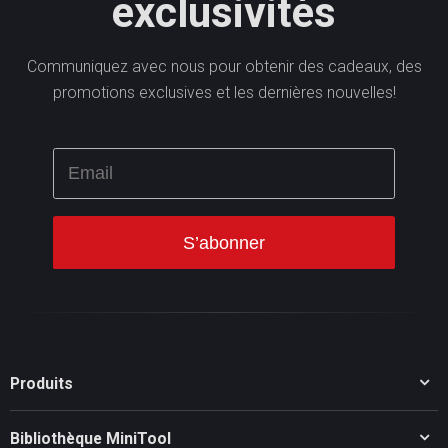
exclusivités
Communiquez avec nous pour obtenir des cadeaux, des
promotions exclusives et les dernières nouvelles!
Produits
MiniTool Partition Wizard
Bibliothèque MiniTool
MiniTool Power Data Recovery