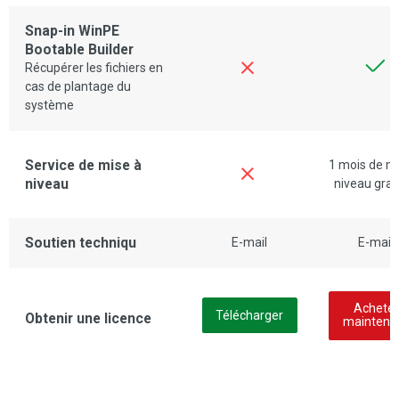
Snap-in WinPE
Bootable Builder
Récupérer les fichiers en
cas de plantage du
système
Service de mise à
1 mois de m
niveau
niveau grat
Soutien techniqu
E-mail
E-mail
Acheter
Télécharger
Obtenir une licence
maintena