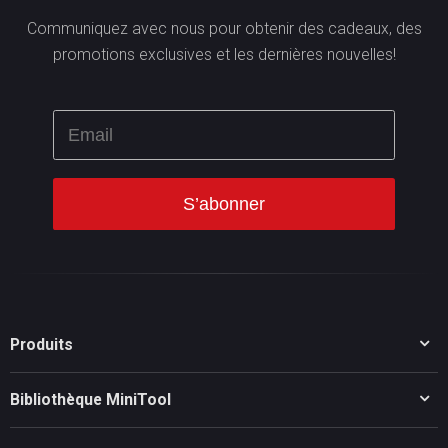
Communiquez avec nous pour obtenir des cadeaux, des
promotions exclusives et les dernières nouvelles!
Produits
MiniTool Partition Wizard
Bibliothèque MiniTool
MiniTool Power Data Recovery
Conseils pour les partitions de disque