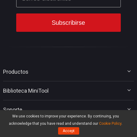
Productos
MiniTool Partition Wizard
Biblioteca MiniTool
MiniTool Power Data Recovery
Tips Partición Disco
Soporte
Tips Recuperación Datos
We use cookies to improve your experience. By continuing, you
Tips Copia de Seguridad
Contactar MiniTool
acknowledge that you have read and understand our
Cookie Policy
.
Tips Movie Maker
Preguntas frecuentes
Accept
Tips YouTube