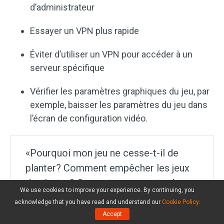
d’administrateur
Essayer un VPN plus rapide
Éviter d’utiliser un VPN pour accéder à un
serveur spécifique
Vérifier les paramètres graphiques du jeu, par
exemple, baisser les paramètres du jeu dans
l’écran de configuration vidéo.
«Pourquoi mon jeu ne cesse-t-il de
planter? Comment empêcher les jeux
de planter? Ce post vous montre les
We use cookies to improve your experience. By continuing, you
raisons et les solutions et vous pouvez
acknowledge that you have read and understand our
Cookie Policy
.
les partager avec ceux qui rencontrent
Accept