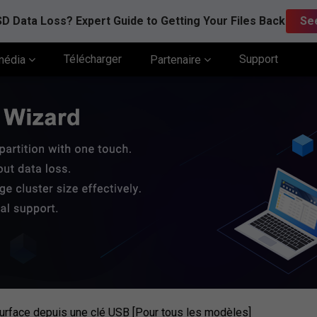
D Data Loss? Expert Guide to Getting Your Files Back
Se
Télécharger
Support
média
Partenaire
rface depuis une clé USB [Pour tous les modèles]