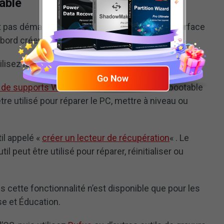
able
 pas démarrer un PC. Pour faire démarrer le Surface
bord créer une clé USB bootable.
tilisez les méthodes suivantes:
on de supports Windows 10
de Microsoft. Le bootable
tre utilisé pour réparer le PC, mettre à niveau ou
il appelé «
créer un lecteur de récupération
« . Le
l peut être utilisé pour réparer, réinitialiser ou
is cette fonctionnalité n’est disponible que pour les
e et Éducation.