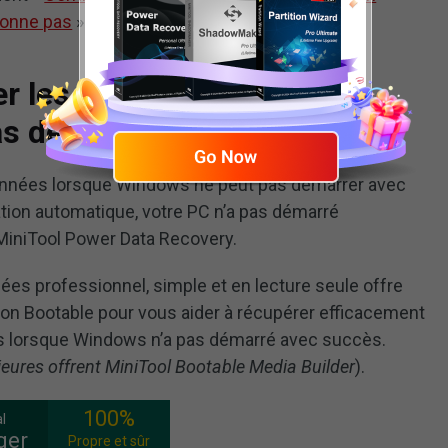
ionne pas
» pour en savoir plus.
er les données perdues
pas démarré correctement
 données lorsque Windows ne peut pas démarrer avec
ation automatique, votre PC n’a pas démarré
 MiniTool Power Data Recovery.
ées professionnel, simple et en lecture seule offre
ion Bootable pour vous aider à récupérer efficacement
s lorsque Windows n’a pas démarré avec succès.
ieures offrent MiniTool Bootable Media Builder
).
100%
l
ger
Propre et sûr