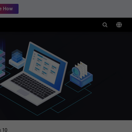
e How
s 10