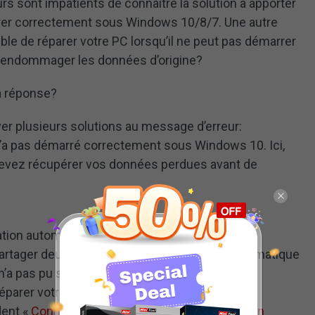
urs sont impatients de connaître la solution à apporter
rer correctement sous Windows 10/8/7. Une autre
ible de réparer votre PC lorsqu’il ne peut pas démarrer
 endommager les données d’origine?
a réponse?
ver plusieurs solutions au message d’erreur:
n’a pas démarré correctement sous Windows 10. Ici,
devez récupérer vos données perdues avant de
ration automatique, votre PC n’a pas démarré
artager deux autres erreurs de réparation automatique
a pas pu se charger correctement », ou « La
éparer votre PC ».
dent «
Comment puis-je résoudre – la réparation