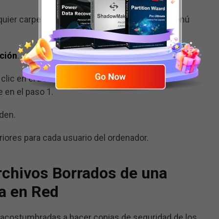
uier carpeta y elegir las
Propiedades
en el menú
ción
.
 clic en el botón
Seleccionar Carpeta
cuando
 en el paso 1.
den.
riores para cada usuario del ordenador.
chivos Borrados de una
a en Red
acostumbradas a hacer copias de seguridad de los