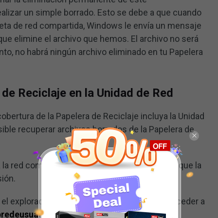
ealizar un simple borrado. Esto se debe a que cuando
peta de red compartida, Windows le envía un mensaje
 que elimine el archivo que hemos. El archivo no será
anto, no habrá ningún archivo eliminado en tu Papelera
 de Reciclaje en la Unidad de Red
bertura de la Papelera de Reciclaje incluya la Unidad
sible recuperar archivos borrados de la Papelera de
a la red compartida. Tendrás que asegurarte de que la
sión.
r el explorador de archivos y, a continuación, acceder a
redeusuario
.