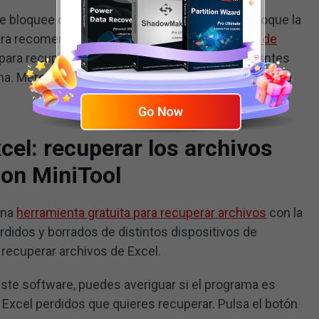
e bloquee o deje de responder y que esto provoque la
tra recomendación es que utilices un
software de
para recuperar los archivos de Excel perdidos antes
ema. Merece la pena recomendar MiniTool Power Data
cel: recuperar los archivos
con MiniTool
una
herramienta gratuita para recuperar archivos
con la
didos y borrados de distintos dispositivos de
recuperar archivos de Excel.
este software, puedes averiguar si el programa es
 Excel perdidos que quieres recuperar. Pulsa el botón