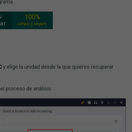
grama.
100%
l
ar
Limpio y seguro
C
y elige la unidad desde la que quieres recuperar
 el proceso de análisis.