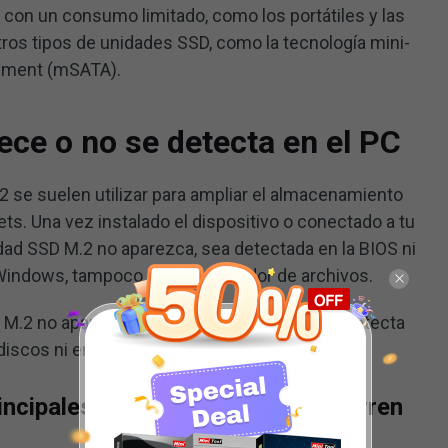
y con un consumo limitado, como los portátiles y las
ros tipos de unidades SSD, como la tecnología mini-
hment (mSATA).
ece o no se detecta en el PC
 se suelen utilizar para ampliar el almacenamiento
ets. Una vez instalado el dispositivo o conectado a tu
idad SSD M.2 no aparezca, sea detectada en la BIOS ni
Windows, tampoco en el explorador de archivos.
 M.2 no aparece en la BIOS? ¿Por qué no se detecta
discos ni en el explorador de archivos?
incipales razones por las que ocurren