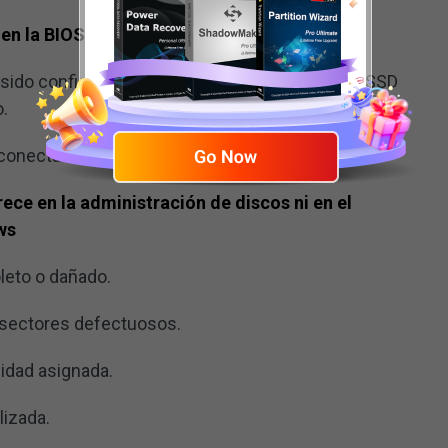
 en la BIOS
 sido configurados correctamente y por eso el SSD
o.
 conectada correctamente al PC.
ece en la administración de discos ni en el
ws
leto o dañado.
o sectores defectuosos.
nidad asignada.
lizada.