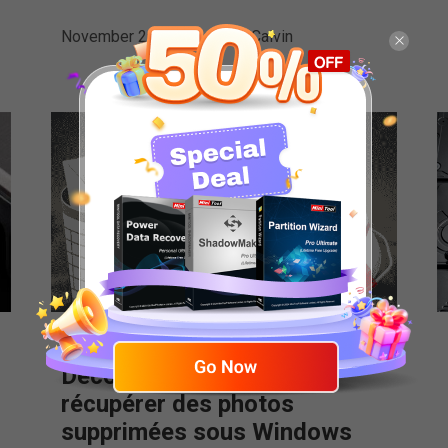
November 20, 2019
Par
Calvin
Découvrez 4 façons de
récupérer des photos
supprimées sous Windows