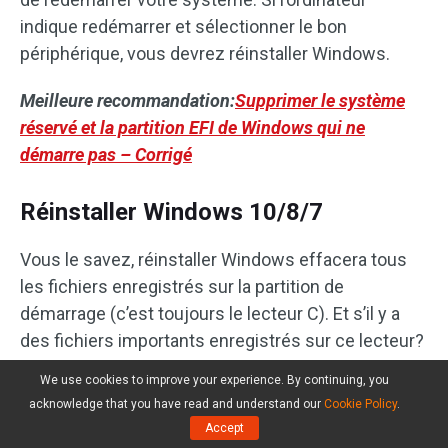
indique redémarrer et sélectionner le bon
périphérique, vous devrez réinstaller Windows.
Meilleure recommandation:
Supprimer le système
réservé et la partition EFI de Windows qui ne
démarre pas – Corrigé
Réinstaller Windows 10/8/7
Vous le savez, réinstaller Windows effacera tous
les fichiers enregistrés sur la partition de
démarrage (c’est toujours le lecteur C). Et s’il y a
des fichiers importants enregistrés sur ce lecteur?
Nous sommes persuadés que vous voudriez tous
We use cookies to improve your experience. By continuing, you
les transférer dans un premier temps, mais
acknowledge that you have read and understand our
Cookie Policy
.
comment faire le transfert lorsque Windows ne
Accept