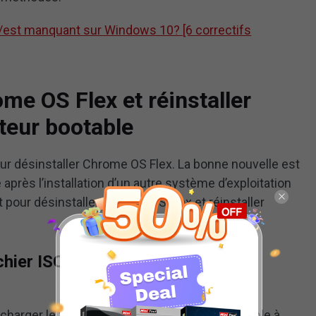
u/est manquant sur Windows 10? [6 correctifs
me OS Flex et réinstaller
teur bootable
ur désinstaller Chrome OS Flex. La bonne nouvelle est
près l’installation d’un autre système d’exploitation
et pour désinstaller Chrome OS Flex et réinstaller
fichier ISO du système Windows
charger le fichier ISO du système Windows cible à