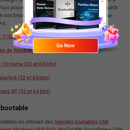
. Vous pouvez également obtenir le fichier ISO à partir
on vos besoins, cliquez sur les liens indiqués pour
ws.
 (32 et 64 bits)
vée de Windows 7 tout-en-un
10 Home (32 et 64 bits)
activé (32 et 64 bits)
ows XP (32 et 64 bits)
 bootable
otables en utilisant des
logiciels bootables USB
rgement Windows USB/DVD
, WinToUSB, l’installateur USB