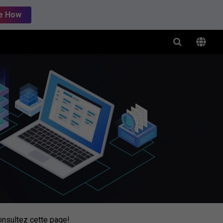
e How
onsultez cette page!