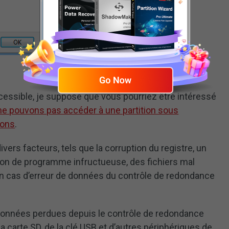
accessible, je suppose que vous pourriez être intéressé
ne pouvons pas accéder à une partition sous
ions
.
vers facteurs, tels que la corruption du registre, un
ion de programme infructueuse, des fichiers mal
 en cas d’erreur de données du contrôle de redondance
s données perdues depuis le contrôle de redondance
a carte SD, de la clé USB et d’autres périphériques de