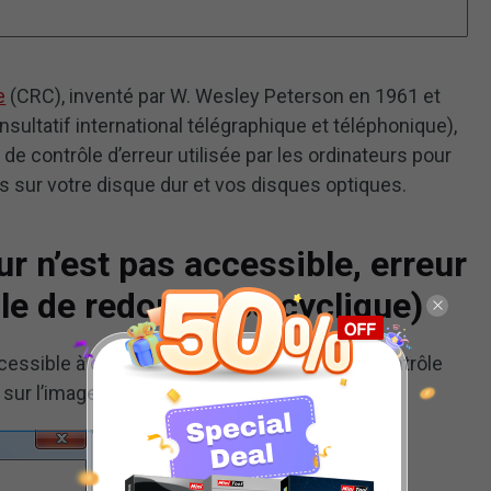
e
(CRC), inventé par W. Wesley Peterson en 1961 et
ultatif international télégraphique et téléphonique),
e contrôle d’erreur utilisée par les ordinateurs pour
s sur votre disque dur et vos disques optiques.
ur n’est pas accessible, erreur
le de redondance cyclique)
accessible à cause d’une erreur de données (contrôle
sur l’image ci-dessous)