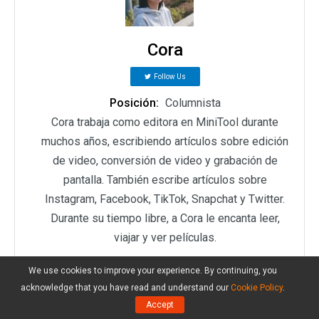
Cora
Follow Us
Posición:
Columnista
Cora trabaja como editora en MiniTool durante
muchos años, escribiendo artículos sobre edición
de video, conversión de video y grabación de
pantalla. También escribe artículos sobre
Instagram, Facebook, TikTok, Snapchat y Twitter.
Durante su tiempo libre, a Cora le encanta leer,
viajar y ver películas.
We use cookies to improve your experience. By continuing, you
acknowledge that you have read and understand our
Cookie Policy
.
Comentarios del usuario :
Accept