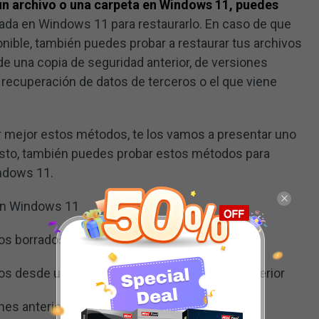
 un archivo o una carpeta en Windows 11, puedes
rada en Windows 11 para restaurarlo. En caso de que
nible, también puedes probar a restaurar tus archivos
de una copia de seguridad anterior, de versiones
e recuperación de datos de terceros o el que viene
zar mejor estos métodos, te los vamos a presentar uno
uesto, también puedes probar estos métodos para
ndows 11.
en Windows 11
os borrados desde la papelera de reciclaje
vos desde un archivo de copia de seguridad anterior
nes anteriores del archivo