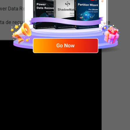
ower Data Recovery
enta de recuperación de archivos de Windows que