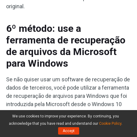
original.
6º método: use a
ferramenta de recuperação
de arquivos da Microsoft
para Windows
Se não quiser usar um software de recuperação de
dados de terceiros, você pode utilizar a ferramenta
de recuperação de arquivos para Windows que foi
introduzida pela Microsoft desde o Windows 10
20H1. Essa função usa o comando
winfr
para
We use cookies to improve your experience. By continuing, you
recuperar arquivos no Windows 11/10.
acknowledge that you have read and understand our
Cookie Policy
.
Accept
Este utilitário não vem pré-instalado no seu