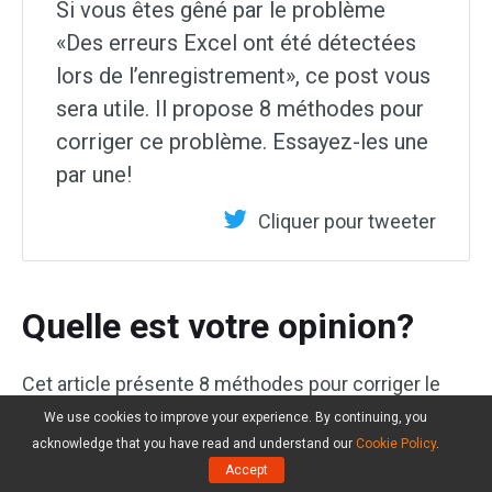
Si vous êtes gêné par le problème
«Des erreurs Excel ont été détectées
lors de l’enregistrement», ce post vous
sera utile. Il propose 8 méthodes pour
corriger ce problème. Essayez-les une
par une!
Cliquer pour tweeter
Quelle est votre opinion?
Cet article présente 8 méthodes pour corriger le
message «Des erreurs Excel ont été détectées lors
We use cookies to improve your experience. By continuing, you
de l’enregistrement». Essayez ces solutions l’une
acknowledge that you have read and understand our
Cookie Policy
.
après l’autre. Par ailleurs, il présente un outil
Accept