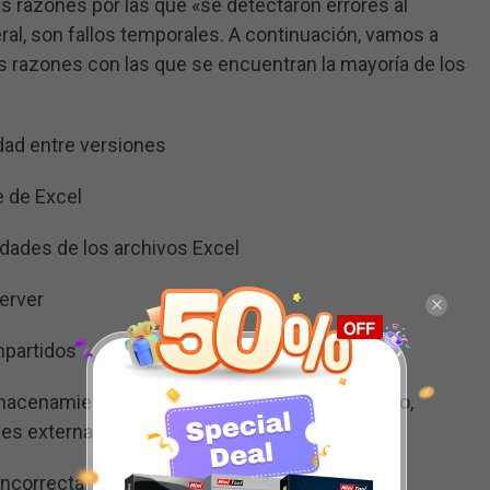
as razones por las que «se detectaron errores al
ral, son fallos temporales. A continuación, vamos a
s razones con las que se encuentran la mayoría de los
dad entre versiones
e de Excel
ades de los archivos Excel
erver
mpartidos
macenamiento infectados por virus, por ejemplo,
des externas
incorrecta