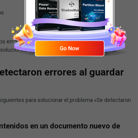
os
los errores detectados cuando guardamos con
soluciones siguientes para librarte de este error.
etectaron errores al guardar
siguientes para solucionar el problema «Se detectaron
ontenidos en un documento nuevo de