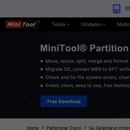
SS
Tienda
Utilidades
Multi
Home
Particionar Disco
Se Detectaron Errore