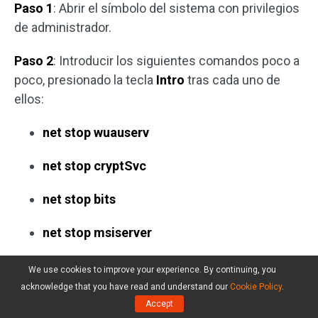
Paso 1
: Abrir el símbolo del sistema con privilegios
de administrador.
Paso 2
: Introducir los siguientes comandos poco a
poco, presionado la tecla
Intro
tras cada uno de
ellos:
net stop wuauserv
net stop cryptSvc
net stop bits
net stop msiserver
Paso 3
: Cuando hayas desactivado los servicios,
We use cookies to improve your experience. By continuing, you
has de introducir los siguientes comandos e ir
acknowledge that you have read and understand our
Cookie Policy
.
presionando
Intro
después de cada uno para
Accept