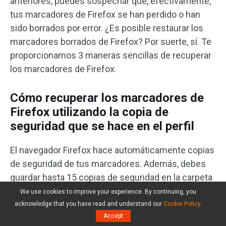
anteriores, puedes sospechar que, efectivamente,
tus marcadores de Firefox se han perdido o han
sido borrados por error. ¿Es posible restaurar los
marcadores borrados de Firefox? Por suerte, sí. Te
proporcionamos 3 maneras sencillas de recuperar
los marcadores de Firefox.
Cómo recuperar los marcadores de
Firefox utilizando la copia de
seguridad que se hace en el perfil
El navegador Firefox hace automáticamente copias
de seguridad de tus marcadores. Además, debes
guardar hasta 15 copias de seguridad en la carpeta
de los marcadores del perfil. También pueden
We use cookies to improve your experience. By continuing, you
utilizarse estas copias de seguridad para restaurar
acknowledge that you have read and understand our
Cookie Policy
.
Accept
fácilmente los marcadores que se han perdido o