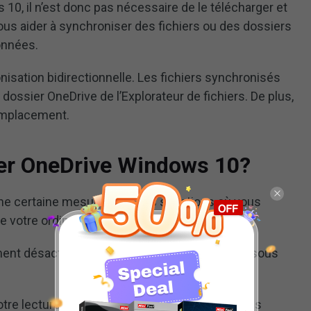
10, il n’est donc pas nécessaire de le télécharger et
eut vous aider à synchroniser des fichiers ou des dossiers
onnées.
nisation bidirectionnelle. Les fichiers synchronisés
dossier OneDrive de l’Explorateur de fichiers. De plus,
emplacement.
er OneDrive Windows 10?
ne certaine mesure, il y a des situations où vous
e votre ordinateur.
nt désactiver OneDrive ou enlever OneDrive sous
otre lecture; la partie suivante vous montrera les