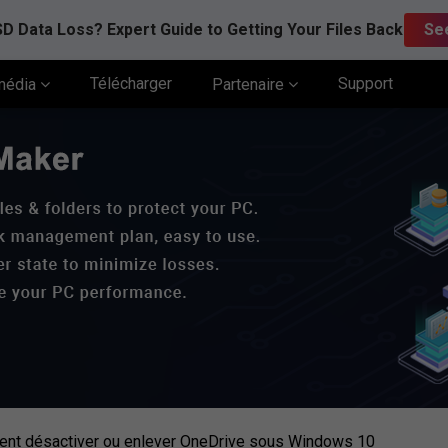
D Data Loss? Expert Guide to Getting Your Files Back
Se
Télécharger
Support
média
Partenaire
nt désactiver ou enlever OneDrive sous Windows 10