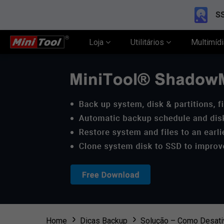
SS
Loja
Utilitários
Multimíd
Home
Dicas Backup
Solução – Como Desati