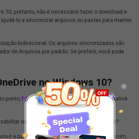
s 10, portanto, não é necessário fazer o download e
e ajudá-lo a sincronizar arquivos ou pastas para manter
ização bidirecional. Os arquivos sincronizados são
ador de Arquivos por padrão. Se preferir, você pode
OneDrive no Windows 10?
rto ponto, há situações em que você deseja desativá-
abilitar ou remover o OneDrive no Windows 10?
tura e a parte seguinte mostrará as soluções. Assim,