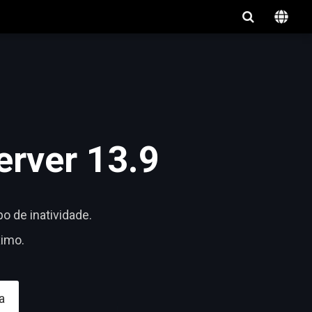
erver 13.9
o de inatividade.
imo.
a