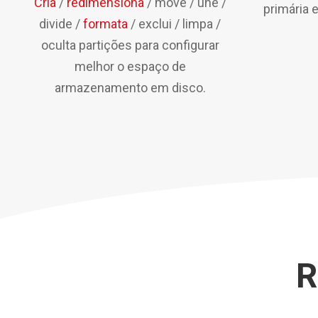
Cria
/
redimensiona
/ move / une /
primária e
divide /
formata
/ exclui / limpa /
oculta partições para configurar
melhor o espaço de
armazenamento em disco.
R