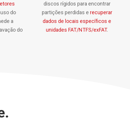
setores
discos rígidos para encontrar
o uso do
partições perdidas e
recuperar
mede a
dados de locais específicos e
ravação do
unidades FAT/NTFS/exFAT
.
e.