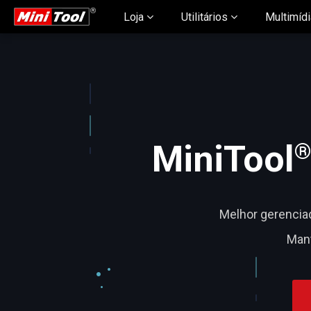
Loja
Utilitários
Multimíd
MiniTool
Melhor gerenciad
Man