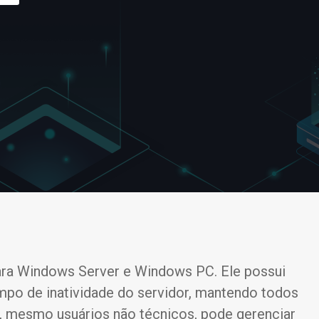
para Windows Server e Windows PC. Ele possui
po de inatividade do servidor, mantendo todos
, mesmo usuários não técnicos, pode gerenciar