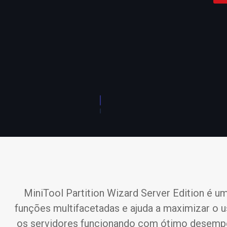
MiniTool Partition Wizard Server Edition é 
funções multifacetadas e ajuda a maximizar o
os servidores funcionando com ótimo desempen