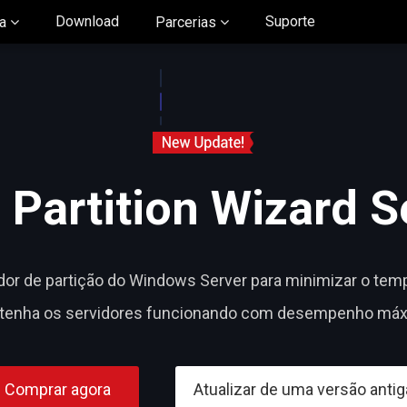
Download
Suporte
ia
Parcerias
®
Partition Wizard S
or de partição do Windows Server para minimizar o temp
tenha os servidores funcionando com desempenho máx
Comprar agora
Atualizar de uma versão antig