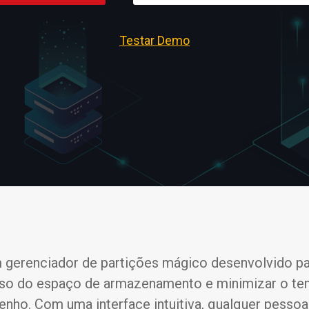
Testar Demo
um gerenciador de partições mágico desenvolvido 
 uso do espaço de armazenamento e minimizar o tem
ho. Com uma interface intuitiva, qualquer pessoa