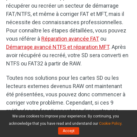
récupérer ou recréer un secteur de démarrage
FAT/NTFS, et même à corriger FAT et MFT, mais il
nécessite des connaissances professionnelles.
Pour connaître les étapes détaillées, vous pouvez
vous référer à
Réparation avancée FAT
ou
Démarrage avancé NTFS et réparation MFT
. Après
avoir récupéré ou recréé, votre SD sera converti en
NTFS ou FAT32 à partir de RAW.
Toutes nos solutions pour les cartes SD ou les
lecteurs externes devenus RAW ont maintenant
été présentées, vous pouvez donc commencer à
corriger votre problème. Cependant, si ces 9
méthodes ne fonctionnent pas dans votre cas,
We use cookies to improve your experience. By continuing, you
votre carte SD pourrait être physiquement
acknowledge that you have read and understand our
Cookie Policy
.
endommagée. Et nous vous suggérons de
Accept
l’envoyer en réparation si elle en vaut la peine.