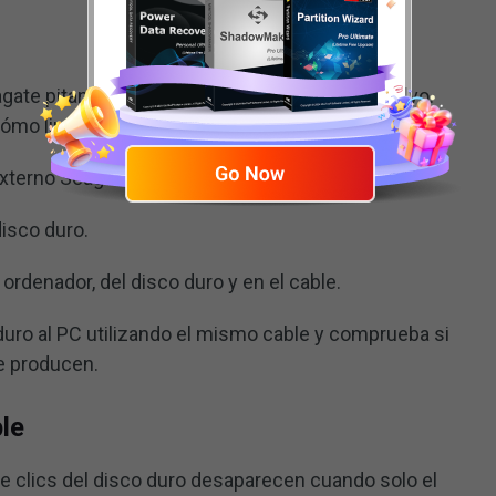
gate pitan porque este puerto está lleno de polvo.
ómo limpiarle el polvo.
xterno Seagate del ordenador.
disco duro.
ordenador, del disco duro y en el cable.
 duro al PC utilizando el mismo cable y comprueba si
se producen.
ble
de clics del disco duro desaparecen cuando solo el