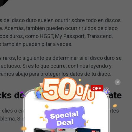
s del disco duro suelen ocurrir sobre todo en discos
e. Además, también pueden ocurrir ruidos de disco
iscos duros, como HGST, My Passport, Transcend,
s también pueden pitar a veces.
 raros, lo siguiente es determinar si el disco duro se
ctuoso. Si es lo que ocurre, continúa leyendo y
camos abajo para proteger los datos de tu disco.
icks de un disco duro Seagate
clics o emite pitidos, puedes probar los siguientes
oblema. Simplemente prueba a seguir las