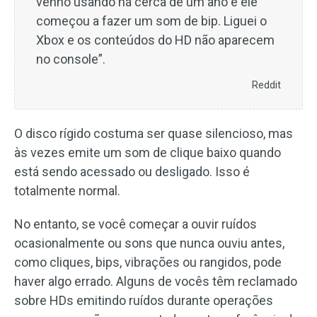
venho usando há cerca de um ano e ele
começou a fazer um som de bip. Liguei o
Xbox e os conteúdos do HD não aparecem
no console”.
Reddit
O disco rígido costuma ser quase silencioso, mas
às vezes emite um som de clique baixo quando
está sendo acessado ou desligado. Isso é
totalmente normal.
No entanto, se você começar a ouvir ruídos
ocasionalmente ou sons que nunca ouviu antes,
como cliques, bips, vibrações ou rangidos, pode
haver algo errado. Alguns de vocês têm reclamado
sobre HDs emitindo ruídos durante operações