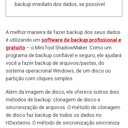
backup imediato dos dados, se possível.
A melhor maneira de fazer backup dos seus dados
é utilizando um
software de backup profissional e
gratuito
– o MiniTool ShadowMaker. Como um
programa de backup confiável e seguro, ele ajudará
você a fazer backup de arquivos/pastas, do
sistema operacional Windows, de um disco ou
partição com cliques simples.
Além da imagem de disco, ele oferece outros dois
métodos de backup: clonagem de disco e
sincronização de arquivos. O método de clonagem
de disco faz backup de todos os dados no
HDexterno. O método de sincronização sincroniza