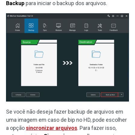
Backup
para iniciar o backup dos arquivos.
Se você não deseja fazer backup de arquivos em
uma imagem em caso de bip no HD, pode escolher
a opção
sincronizar arquivos
. Para fazer isso,