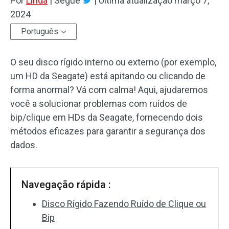
Por
Linda
|
Segue
|
Ultima atualização
março 7,
2024
Português
O seu disco rígido interno ou externo (por exemplo,
um HD da Seagate) está apitando ou clicando de
forma anormal? Vá com calma! Aqui, ajudaremos
você a solucionar problemas com ruídos de
bip/clique em HDs da Seagate, fornecendo dois
métodos eficazes para garantir a segurança dos
dados.
Navegação rápida :
Disco Rígido Fazendo Ruído de Clique ou
Bip