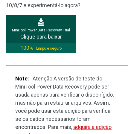
10/8/7 e experimentá-lo agora?
MiniTool Power Data Recovery Trial
Clique para baixar
100%
Limpo e seguro
Note:
Atenção:A versão de teste do
MiniTool Power Data Recovery pode ser
usada apenas para verificar o disco rígido,
mas não para restaurar arquivos. Assim,
você pode usar esta edição para verificar
se os dados necessários foram
encontrados. Para mais,
adquira a edição