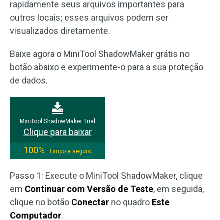
rapidamente seus arquivos importantes para
outros locais; esses arquivos podem ser
visualizados diretamente.
Baixe agora o MiniTool ShadowMaker grátis no
botão abaixo e experimente-o para a sua proteção
de dados.
MiniTool ShadowMaker Trial
Clique para baixar
100%
Limpo e seguro
Passo 1: Execute o MiniTool ShadowMaker, clique
em
Continuar com Versão de Teste
, em seguida,
clique no botão
Conectar
no quadro
Este
Computador
.