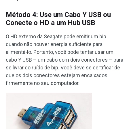
Método 4: Use um Cabo Y USB ou
Conecte o HD a um Hub USB
O HD externo da Seagate pode emitir um bip
quando não houver energia suficiente para
alimentá-lo. Portanto, você pode tentar usar um
cabo Y USB – um cabo com dois conectores – para
se livrar do ruído de bip. Você deve se certificar de
que os dois conectores estejam encaixados
firmemente no seu computador.