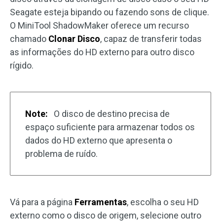
Seagate esteja bipando ou fazendo sons de clique.
O MiniTool ShadowMaker oferece um recurso
chamado
Clonar Disco
, capaz de transferir todas
as informações do HD externo para outro disco
rígido.
Note:
O disco de destino precisa de
espaço suficiente para armazenar todos os
dados do HD externo que apresenta o
problema de ruído.
Vá para a página
Ferramentas
, escolha o seu HD
externo como o disco de origem, selecione outro