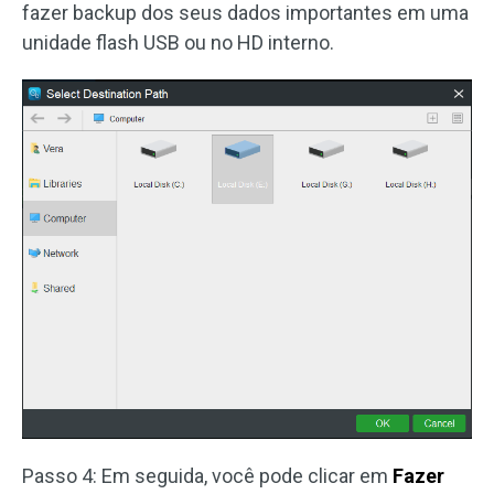
fazer backup dos seus dados importantes em uma
unidade flash USB ou no HD interno.
Passo 4: Em seguida, você pode clicar em
Fazer