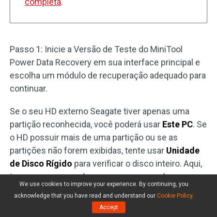
completa
.
Passo 1: Inicie a Versão de Teste do MiniTool
Power Data Recovery em sua interface principal e
escolha um módulo de recuperação adequado para
continuar.
Se o seu HD externo Seagate tiver apenas uma
partição reconhecida, você poderá usar
Este PC
. Se
o HD possuir mais de uma partição ou se as
partições não forem exibidas, tente usar
Unidade
de Disco Rígido
para verificar o disco inteiro. Aqui,
tomamos o segundo caso como exemplo.
We use cookies to improve your experience. By continuing, you
acknowledge that you have read and understand our
Cookie Policy
.
Em seguida, escolha o disco que está fazendo
Accept
ruído e clique no botão
Verificar
para iniciar uma