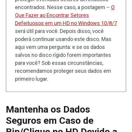
encontrados. Nesse caso, a postagem –
O
Que Fazer ao Encontrar Setores
Defeituosos em um HD no Windows 10/8/7
será útil para você. Depois disso, você
poderá continuar usando este disco. Mas
aqui vem uma pergunta: e se os dados
salvos no disco rígido forem importantes
para você? Sob essas circunstâncias,
recomendamos proteger seus dados em
primeiro lugar.
Mantenha os Dados
Seguros em Caso de
Bip/Clique no HD Devido a