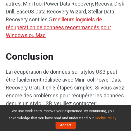
autres. MiniTool Power Data Recovery, Recuva, Disk
Drill, EaseUS Data Recovery Wizard, Stellar Data
Recovery sont les 5
meilleurs logiciels de
récupération de données recommandés pour
Windows ou Mac
.
Conclusion
La récupération de données sur stylos USB peut
être facilement réalisée avec MiniTool Power Data
Recovery Gratuit en 3 étapes simples. Si vous avez
encore des problèmes pour récupérer les données
depuis un stylo USB, veuillez contacter:
support@minitool.com
.
We use cookies to improve your experience. By continuing, you
acknowledge that you have read and understand our
Cookie Policy
.
Accept