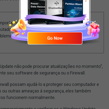
comportamento do Windows Update, você pode
omputador conforme a mensagem de erro
oblema de verificação de atualizações pode ser
 Update não pode procurar atualizações no momento”,
te seu software de segurança ou o Firewall.
rewall possam ajudá-lo a proteger seu computador e
us ou outras ameaças à segurança, eles também
ivos funcionem normalmente.
) temporariamente e verificar se o Windows Update