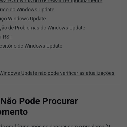
tware Antivírus ou o Firewall Temporariamente
órico do Windows Update
rviço Windows Update
ução de Problemas do Windows Update
er RST
positório do Windows Update
Windows Update não pode verificar as atualizações
Não Pode Procurar
Momento
da em fóruns após se deparar com o problema
‘O