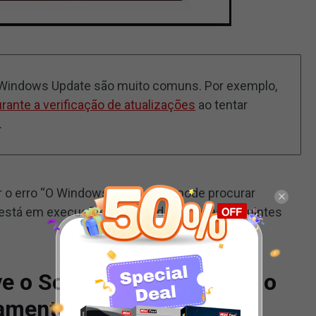
o Windows Update são muito comuns. Por exemplo,
urante a verificação de atualizações
ao tentar
.
 o erro “O Windows Update não pode procurar
 está em execução”. Você pode tentar as seguintes
e o Software Antivírus ou o
iamente