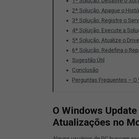
1ª Solução. Desative o Sof
2ª Solução. Apague o Hist
3ª Solução. Registre o Se
4ª Solução. Execute a Sol
5ª Solução. Atualize o Driv
6ª Solução. Redefina o Re
Sugestão Útil
Conclusão
Perguntas Frequentes – O 
O Windows Update 
Atualizações no 
Alguns usuários de PC buscam aju