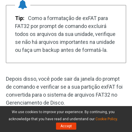
Tip:
Como a formatação de exFAT para
FAT32 por prompt de comando excluirá
todos os arquivos da sua unidade, verifique
se não há arquivos importantes na unidade
ou faça um backup antes de formatá-la.
Depois disso, você pode sair da janela do prompt
de comando e verificar se a sua partição exFAT foi
convertida para o sistema de arquivos FAT32 no
Gerenciamento de Disco.
We use cookies to improve your experience. By continuing, you
Após ler os três métodos acima, você verá que a
acknowledge that you have read and understand our
Cookie Policy
.
maneira mais simples de formatar o exFAT para
Accept