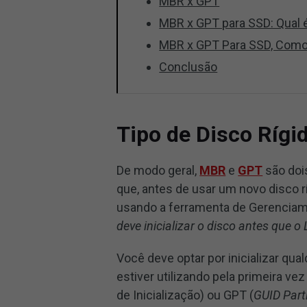
MBR x GPT
MBR x GPT para SSD: Qual 
MBR x GPT Para SSD, Como
Conclusão
Tipo de Disco Ríg
De modo geral,
MBR
e
GPT
são dois
que, antes de usar um novo disco rí
usando a ferramenta de Gerenciame
deve inicializar o disco antes que 
Você deve optar por inicializar q
estiver utilizando pela primeira v
de Inicialização) ou GPT (
GUID Part