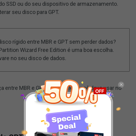
o SSD ou do seu dispositivo de armazenamento.
erar seu disco para GPT.
isco rígido entre MBR e GPT sem perder dados?
Partition Wizard Free Edition é uma boa escolha.
ware no seu disco de dados.
nça entre MBR e GPT e qual deles você deve usar no