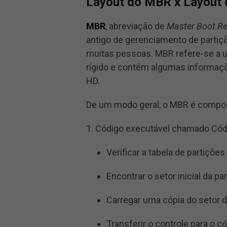
Layout do MBR x Layout
MBR
, abreviação de
Master Boot R
antigo de gerenciamento de partiç
muitas pessoas. MBR refere-se a um
rígido e contém algumas informaç
HD.
De um modo geral, o MBR é compos
1. Código executável chamado Códi
Verificar a tabela de partições
Encontrar o setor inicial da par
Carregar uma cópia do setor d
Transferir o controle para o c