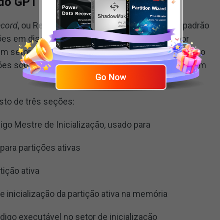
 do GPT
ecord
, ou Registro Mestre de Inicialização, é um padrão
ões em discos rígidos usado extensivamente por
 setor de inicialização específico no início do disco
ões sobre como as partições são organizadas em um
to de três seções:
go Mestre de Inicialização, usado para
 para partições ativas
tição ativa
e inicialização da partição ativa na memória
ódigo executável no setor de inicialização