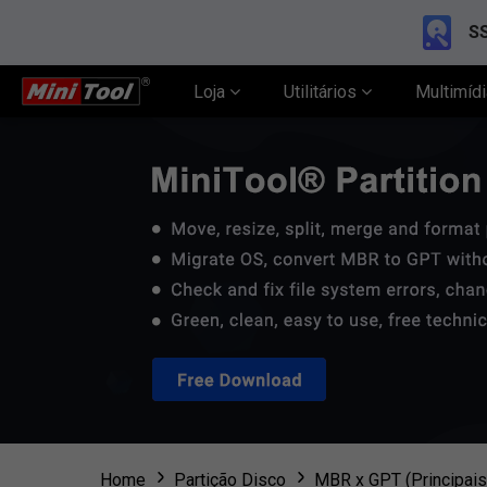
SS
Loja
Utilitários
Multimíd
Home
Partição Disco
MBR x GPT (Principai