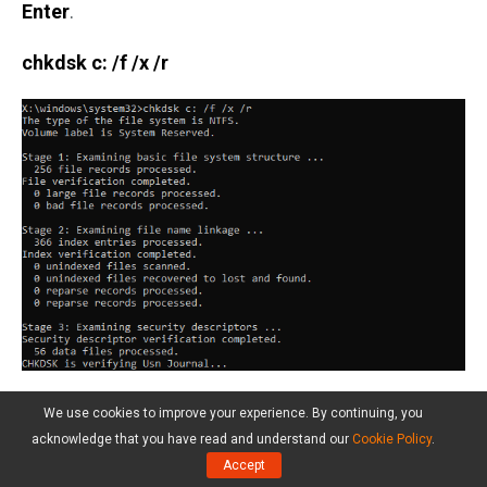
Enter
.
chkdsk c: /f /x /r
Solução 6. Execute uma Restauração
We use cookies to improve your experience. By continuing, you
acknowledge that you have read and understand our
Cookie Policy
.
do Sistema
Accept