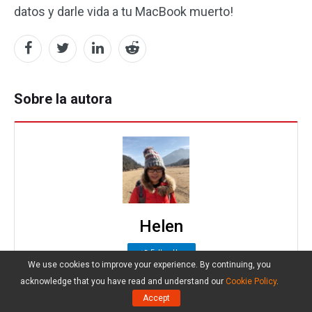
datos y darle vida a tu MacBook muerto!
Sobre la autora
Helen
Follow Us
We use cookies to improve your experience. By continuing, you
Posición:
Columnista
acknowledge that you have read and understand our
Cookie Policy
.
Helen es una redactora técnica con más de 10
Accept