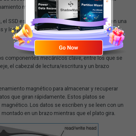
onamiento más silencioso.
, el SSD es muy compacto, lo que lo convierte en una
 y los portátiles.
ios componentes mecánicos clave, entre los que se
 eje, el cabezal de lectura/escritura y un brazo
cenamiento magnético para almacenar y recuperar
latos que giran rápidamente. Estos platos se
 magnético. Los datos se escriben y se leen con un
 montado en un brazo mientras que el plato gira.