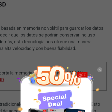
SSD
basada en memoria no volátil para guardar los datos
decir que los datos se podrán conservar incluso
demás, esta tecnología nos ofrece una manera
 alta velocidad y con buena fiabilidad.
aporta la memoria flash NAND a un SSD? Más
ND
.
radicionales, un SSD no tiene piezas móviles. Esto
d de acceso mayor, mayor resistencia al maltrato