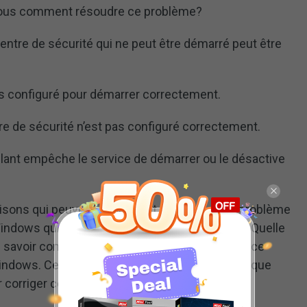
-vous comment résoudre ce problème?
Centre de sécurité qui ne peut être démarré peut être
as configuré pour démarrer correctement.
re de sécurité n’est pas configuré correctement.
illant empêche le service de démarrer ou le désactive
s raisons qui peuvent également donner lieu au problème
Windows qui a été désactivé automatiquement. Quelle
 de savoir comment corriger le problème du service
indows. Cet article présente quatre méthodes que
r corriger ce problème.