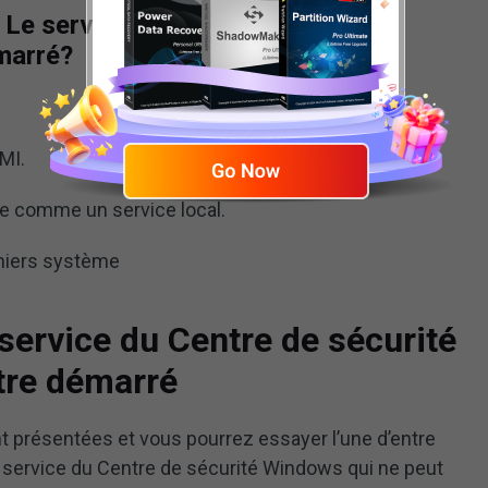
 Le service du Centre de sécurité
marré?
MI.
nne comme un service local.
chiers système
 service du Centre de sécurité
tre démarré
nt présentées et vous pourrez essayer l’une d’entre
 service du Centre de sécurité Windows qui ne peut