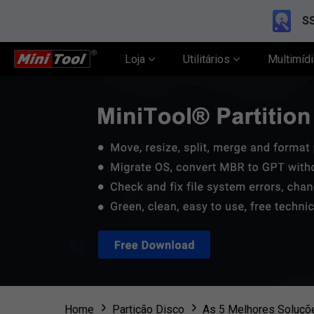
SS
Loja
Utilitários
Multimíd
Home
Partição Disco
As 5 Melhores Soluçõe