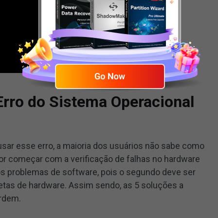
Erro do Sistema Operacional
ar esse erro, a maioria dos usuários não sabe como
lhor começar com a verificação de falhas no hardware
 os problemas de software, pois o segundo deve ser
tas de hardware. Assim sendo, as 5 soluções a
ordem.