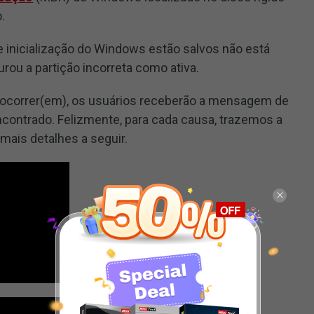
.
e inicialização do Windows estão salvos não está
urou a partição incorreta como ativa.
ocorrer(em), os usuários receberão a mensagem de
ncontrado. Felizmente, para cada causa, trazemos a
ais detalhes a seguir.