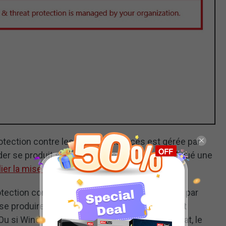
rotection contre les virus et menaces est gérée par
er se produit surtout lorsque vous avez appliqué une
ier la mise à jour d’avril 1803
.
protection contre les virus et menaces est gérée par
 produire si un virus ou un logiciel malveillant
u si Windows Defender n’est pas en parfait état, le