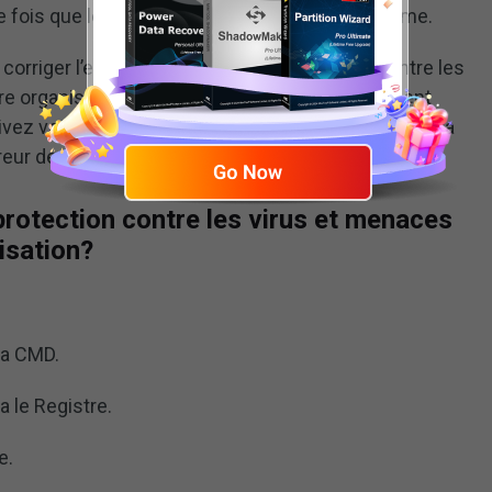
 fois que les utilisateurs lanceront le programme.
orriger l’erreur selon laquelle la protection contre les
tre organisation. Cependant, savez-vous comment
uivez votre lecture et la partie suivante vous montrera
erreur de Windows Defender.
rotection contre les virus et menaces
isation?
ia CMD.
 le Registre.
e.