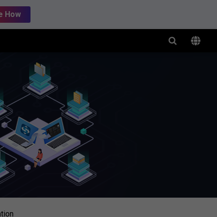
e How
tion