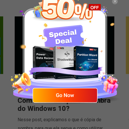
O que é cópia de sombra?
Como usar a cópia de sombra
do Windows 10?
Nesse post, explicamos o que é cópia de
sombra, para que ela serve e como utilizar