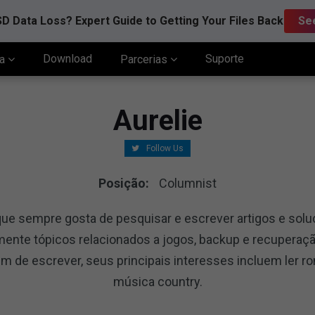
D Data Loss? Expert Guide to Getting Your Files Back
Se
Download
Suporte
ia
Parcerias
Aurelie
Follow Us
Posição:
Columnist
ue sempre gosta de pesquisar e escrever artigos e solu
ente tópicos relacionados a jogos, backup e recuperaçã
ém de escrever, seus principais interesses incluem ler r
música country.