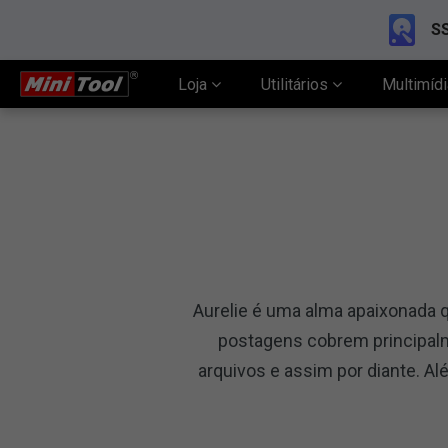
SS
Loja
Utilitários
Multimíd
Aurelie é uma alma apaixonada q
postagens cobrem principalm
arquivos e assim por diante. Al