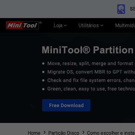
SS
Loja
Utilitários
Multimíd
Home
Partição Disco
Como escolher e insta