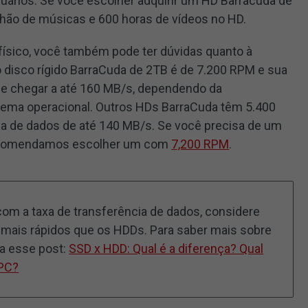
uários. Se você escolher adquirir um HD Barracuda de
lhão de músicas e 600 horas de vídeos no HD.
ísico, você também pode ter dúvidas quanto à
o disco rígido BarraCuda de 2TB é de 7.200 RPM e sua
de chegar a até 160 MB/s, dependendo da
tema operacional. Outros HDs BarraCuda têm 5.400
a de dados de até 140 MB/s. Se você precisa de um
ecomendamos escolher um com
7,200 RPM
.
 com a taxa de transferência de dados, considere
o mais rápidos que os HDDs. Para saber mais sobre
ra esse post:
SSD x HDD: Qual é a diferença? Qual
 PC?