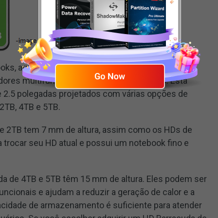
books, armazenamento móvel, sistemas de
es multifuncionais e desktops ultrafinos. Esta
de 2.5 polegadas projetados com várias opções de
 2TB, 4TB e 5TB.
de 2TB tem 7 mm de altura, assim como os HDs de
 trocar seu HD atual e possui um notebook fino e
da de 4TB e 5TB têm 15 mm de altura. Eles podem ser
uncionais e ajudam a reduzir a geração de calor e a
acidade de armazenamento é suficiente para atender