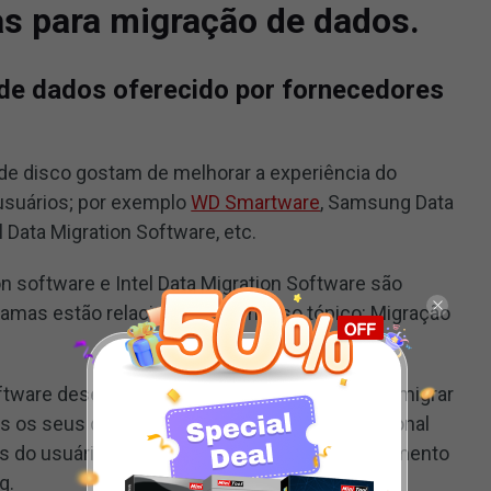
s para migração de dados.
 de dados oferecido por fornecedores
de disco gostam de melhorar a experiência do
usuários; por exemplo
WD Smartware
, Samsung Data
el Data Migration Software, etc.
 software e Intel Data Migration Software são
amas estão relacionados ao nosso tópico: Migração
tware desenvolvido para ajudar os usuários a migrar
dos os seus dados (incluindo o sistema operacional
dos do usuário) de seu dispositivo de armazenamento
g.